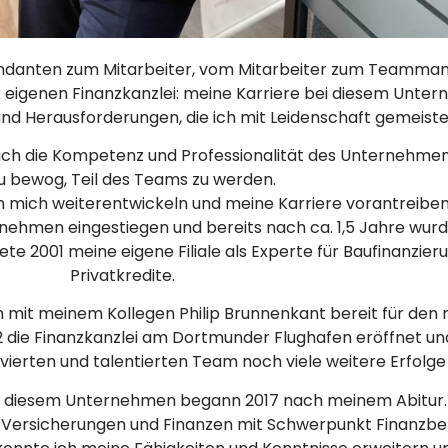
ndanten zum Mitarbeiter, vom Mitarbeiter zum Teamma
r eigenen Finanzkanzlei: meine Karriere bei diesem Unt
nd Herausforderungen, die ich mit Leidenschaft gemeiste
mich die Kompetenz und Professionalität des Unternehme
u bewog, Teil des Teams zu werden.
ich mich weiterentwickeln und meine Karriere vorantreiben
rnehmen eingestiegen und bereits nach ca. 1,5 Jahre wur
te 2001 meine eigene Filiale als Experte für Baufinanzier
Privatkredite.
m mit meinem Kollegen Philip Brunnenkant bereit für den
 die Finanzkanzlei am Dortmunder Flughafen eröffnet un
erten und talentierten Team noch viele weitere Erfolge z
bei diesem Unternehmen begann 2017 nach meinem Abitur
h Versicherungen und Finanzen mit Schwerpunkt Finanzb