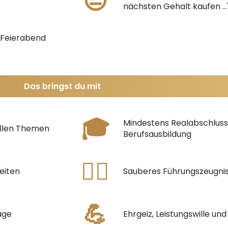
😒
nächsten Gehalt kaufen ...
h Feierabend
Das bringst du mit
🎓
Mindestens Realabschluss
iellen Themen
Berufsausbildung
👮‍♂️
eiten
Sauberes Führungszeugni
💪
äge
Ehrgeiz, Leistungswille und 