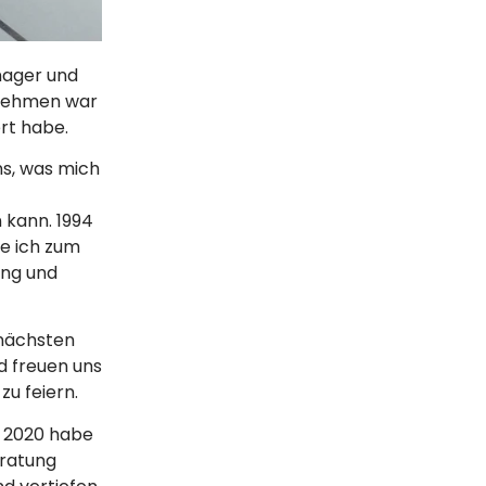
nager und
ernehmen war
rt habe.
ns, was mich
 kann. 1994
de ich zum
ung und
 nächsten
d freuen uns
u feiern.
. 2020 habe
eratung