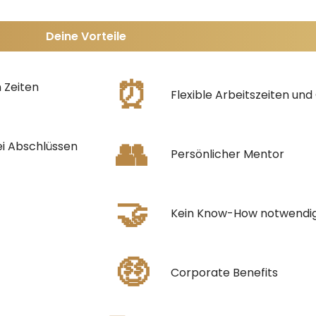
Deine Vorteile
⏰
 Zeiten
Flexible Arbeitszeiten un
👥
ei Abschlüssen
Persönlicher Mentor
🤝
Kein Know-How notwendig -
🤑
Corporate Benefits