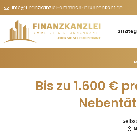
info@finanzkanzlei-emmrich-brunnenkant.de
Strateg
o
Bis zu 1.600 € p
Nebentät
Selbs
⏰
N