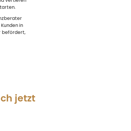
nd vertiefen
tarten.
anzberater
 Kunden in
 befördert,
ch jetzt