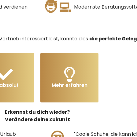
🧑‍💻
d verdienen
Modernste Beratungssof
rtrieb interessiert bist, könnte dies
die perfekte Geleg
absolut
Mehr erfahren
Erkennst du dich wieder?
Verändere deine Zukunft
 Urlaub
"Coole Schuhe, die kann i